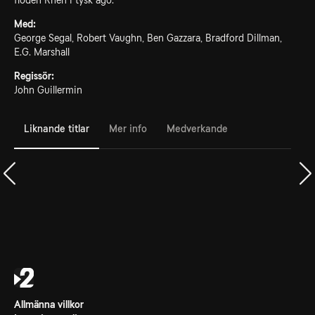
floden Rhen i tysk ägo.
Med:
George Segal, Robert Vaughn, Ben Gazzara, Bradford Dillman,
E.G. Marshall
Regissör:
John Guillermin
Liknande titlar
Mer info
Medverkande
Allmänna villkor