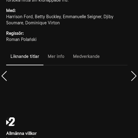
försöka hitta sin kidnappade fru.
Med:
Harrison Ford, Betty Buckley, Emmanuelle Seigner, Djiby
Soumare, Dominique Virton
Regissör:
Roman Polański
Liknande titlar
Mer info
Medverkande
Allmänna villkor