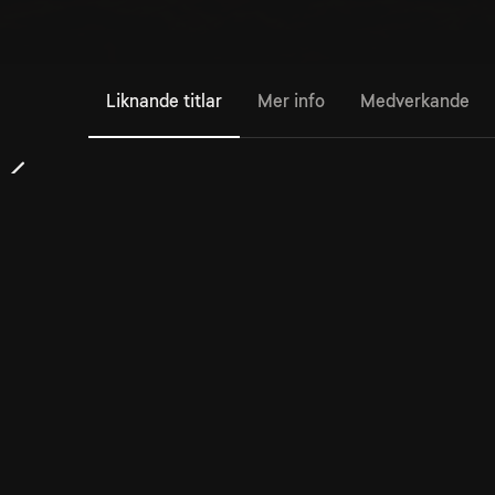
Liknande titlar
Mer info
Medverkande