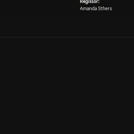
Regissör:
Amanda Sthers
Allmänna villkor
Kun
Integritetspolicy
Pre
Cookiepolicy
Kon