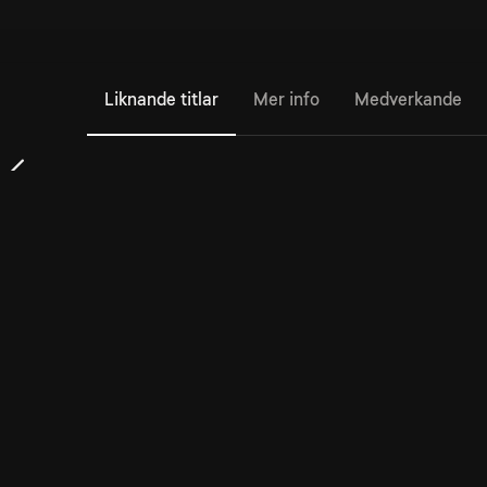
Liknande titlar
Mer info
Medverkande