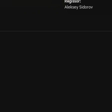
Regissör:
Aleksey Sidorov
Allmänna villkor
Kun
Integritetspolicy
Pre
Cookiepolicy
Kon