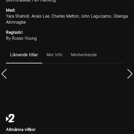
blixtförälskad i en främling.
Med:
Yara Shahidi, Anais Lee, Charles Melton, John Leguizamo, Gbenga
Akinnagbe
Regissör:
Ry Russo-Young
Liknande titlar
Mer info
Medverkande
Allmänna villkor