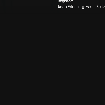
Regissör:
Jason Friedberg, Aaron Seltz
Allmänna villkor
Kun
Integritetspolicy
Pre
Cookiepolicy
Kon