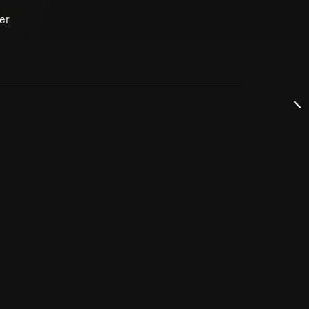
er
dservice
ss
takta oss