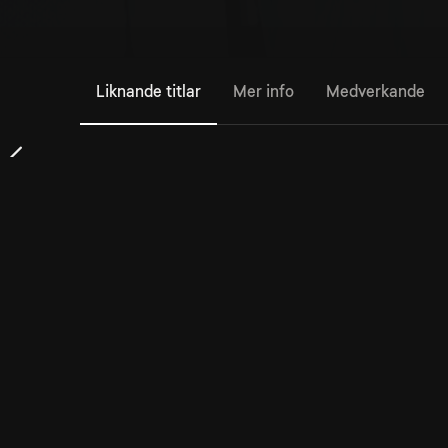
Liknande titlar
Mer info
Medverkande