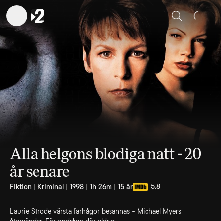
Sök
Alla helgons blodiga natt - 20
år senare
5.8
Fiktion | Kriminal | 1998 | 1h 26m | 15 år
Laurie Strode värsta farhågor besannas - Michael Myers