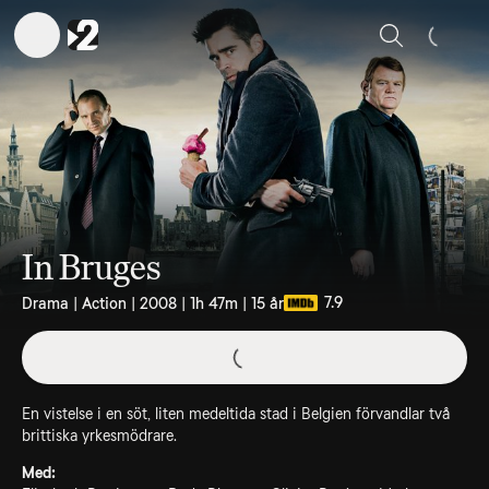
Sök
In Bruges
7.9
Drama | Action | 2008 | 1h 47m | 15 år
En vistelse i en söt, liten medeltida stad i Belgien förvandlar två
brittiska yrkesmödrare.
Med: