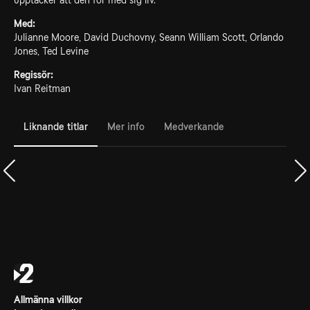
upptäcker att den för med sig liv.
Med:
Julianne Moore, David Duchovny, Seann William Scott, Orlando
Jones, Ted Levine
Regissör:
Ivan Reitman
Liknande titlar
Mer info
Medverkande
Allmänna villkor