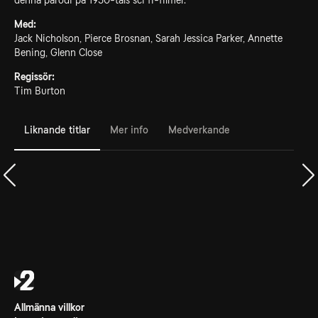
denna parodi på 1950-tals sci fi-filmer.
Med:
Jack Nicholson, Pierce Brosnan, Sarah Jessica Parker, Annette
Bening, Glenn Close
Regissör:
Tim Burton
Liknande titlar
Mer info
Medverkande
Allmänna villkor