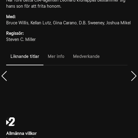
När före detta CIA-agenten Leonard kidnappas bestämmer sig
hans son för att frita honom.
Med:
Bruce Willis, Kellan Lutz, Gina Carano, D.B. Sweeney, Joshua Mikel
Regissör:
Steven C. Miller
Liknande titlar
Mer info
Medverkande
Allmänna villkor