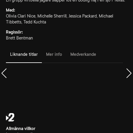
En grupp virtuella jägare släpper lös en dödlig haj i en sjö i Texas.
Med:
Olivia Clari Nice, Michelle Sherrill, Jessica Packard, Michael
Tibbetts, Tedd Kuchta
Regissör:
Brett Bentman
Liknande titlar
Mer info
Medverkande
Allmänna villkor