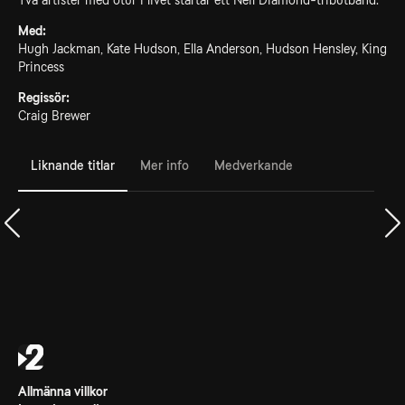
Två artister med otur i livet startar ett Neil Diamond-tributband.
Med:
Hugh Jackman, Kate Hudson, Ella Anderson, Hudson Hensley, King
Princess
Regissör:
Craig Brewer
Liknande titlar
Mer info
Medverkande
Allmänna villkor