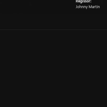
Regissör:
Johnny Martin
Allmänna villkor
Kun
Integritetspolicy
Pre
Cookiepolicy
Kon