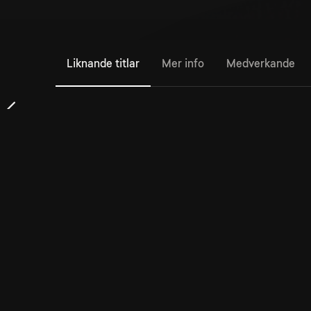
Liknande titlar
Mer info
Medverkande