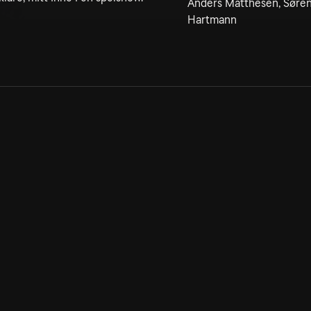
Anders Matthesen, Søren 
Hartmann
Allmänna villkor
Kun
Integritetspolicy
Pre
Cookiepolicy
Kon