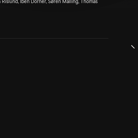
Rislund, Iben Dorner, Søren Malling, Thomas
dservice
ss
takta oss