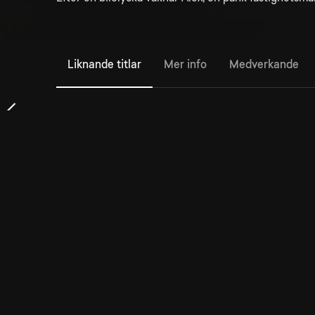
Liknande titlar
Mer info
Medverkande