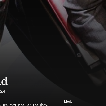
nd
6.4
Med:
lare, mitt inne i en spelshow.