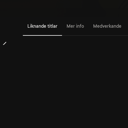
Liknande titlar
Mer info
Medverkande