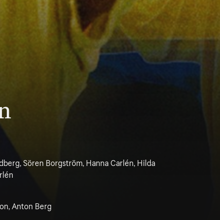
rn
berg, Sören Borgström, Hanna Carlén, Hilda
rlén
son, Anton Berg