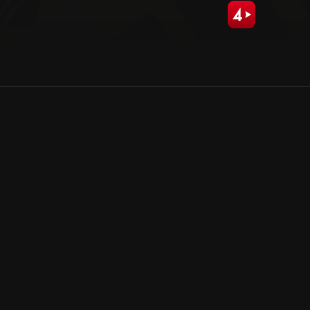
Allmänna villkor
Kun
Integritetspolicy
Pre
Cookiepolicy
Kon