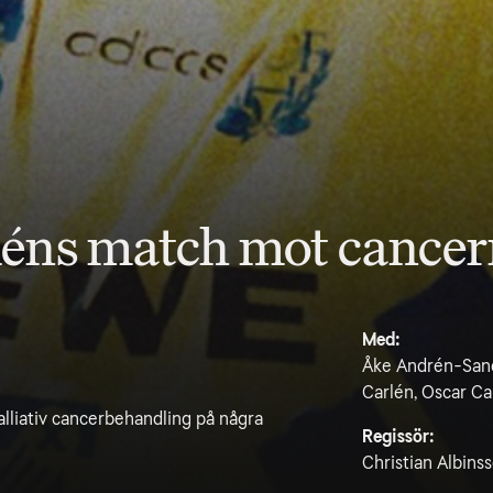
léns match mot cance
Med:
Åke Andrén-Sand
Carlén, Oscar Ca
palliativ cancerbehandling på några
Regissör:
Christian Albins