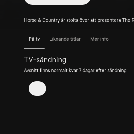
Horse & Country är stolta över att presentera The 
På tv
Liknande titlar
Mer info
TV-sändning
Avsnitt finns normalt kvar 7 dagar efter sändning
0
1. Megan's Ride To Win
30 jul
30min
Kan ses i en dag till
Horse & Country presenterar stolt Megans Ride To
Win.