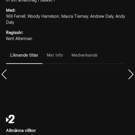
in sitt amatörlag i basket i
Med:
Will Ferrell, Woody Harrelson, Maura Tierney, Andrew Daly, Andy
Daly
Regissör:
Kent Alterman
Liknande titlar
Mer info
Medverkande
Allmänna villkor