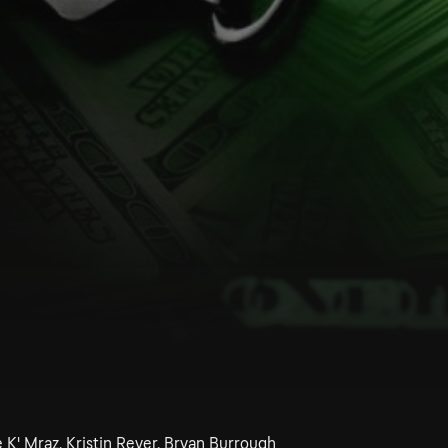
e K' Mraz, Kristin Reyer, Bryan Burrough