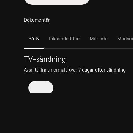
Dokumentär
På tv
Liknande titlar
Mer info
Medve
TV-sändning
Avsnitt finns normalt kvar 7 dagar efter sändning
2017
145. Red Carpet Rip-Off
1 aug
1h
Kan ses i 3 dagar till
Dokumentär