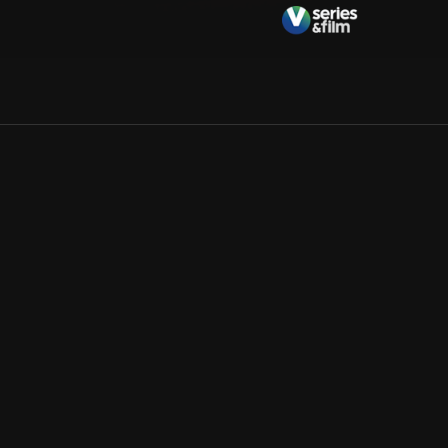
Allmänna villkor
Kun
Integritetspolicy
Pre
Cookiepolicy
Kon