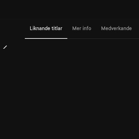
Liknande titlar
Mer info
Medverkande