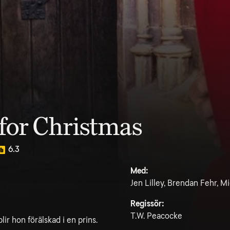
for Christmas
6.3
Med:
Jen Lilley, Brendan Fehr, M
Regissör:
T.W. Peacocke
ir hon förälskad i en prins.