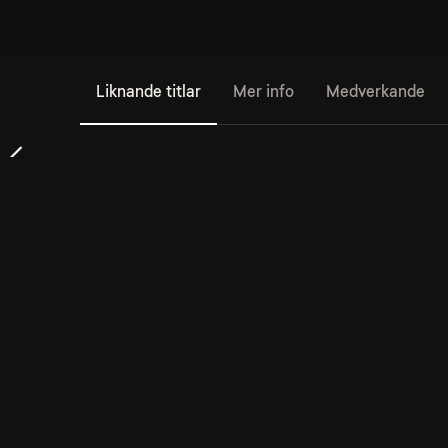
Liknande titlar
Mer info
Medverkande