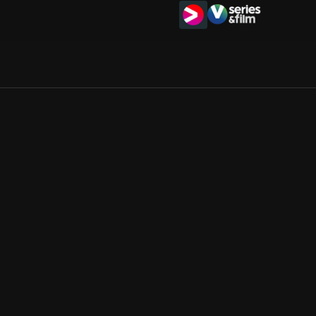
Allmänna villkor
Kun
Integritetspolicy
Pre
Cookiepolicy
Kon