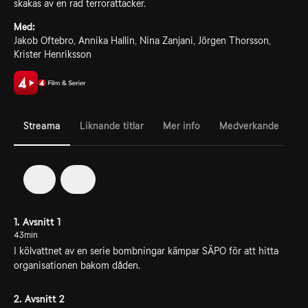
skakas av en rad terrorattacker.
Med:
Jakob Oftebro, Annika Hallin, Nina Zanjani, Jörgen Thorsson,
Krister Henriksson
Streama
Liknande titlar
Mer info
Medverkande
1
2
1. Avsnitt 1
43min
I kölvattnet av en serie bombningar kämpar SÄPO för att hitta
organisationen bakom dåden.
2. Avsnitt 2