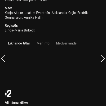
vuxna men övar på att bli det.
Med:
Kodjo Akolor, Leakim Eventhén, Aleksandar Gajic, Fredrik
Gunnarsson, Annika Hallin
Regissör:
Linda-Maria Birbeck
Liknande titlar
Mer info
Medverkande
Allmänna villkor