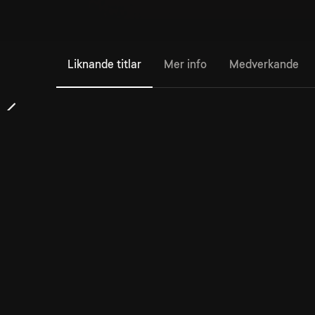
Liknande titlar
Mer info
Medverkande