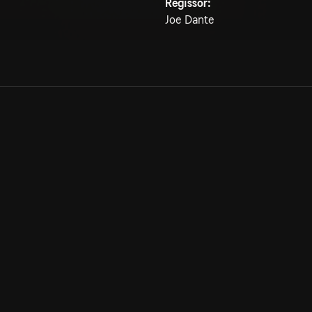
Regissör:
Joe Dante
Allmänna villkor
Kun
Integritetspolicy
Pre
Cookiepolicy
Kon