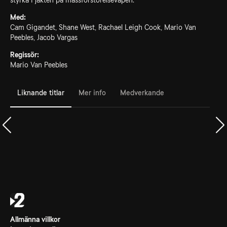
styrka i jakten på massförstörelsevapen.
Med:
Cam Gigandet, Shane West, Rachael Leigh Cook, Mario Van
Peebles, Jacob Vargas
Regissör:
Mario Van Peebles
Liknande titlar
Mer info
Medverkande
Allmänna villkor