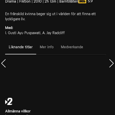
5.9
Drama | Fiktion | 2010 | 2h 13m | Barntillåten
En frånskild kvinna beger sig ut i världen för att finna ett
lyckligare liv.
Med:
I. Gusti Ayu Puspawati, A. Jay Radcliff
Liknande titlar
Mer info
Medverkande
Allmänna villkor