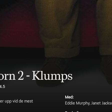
orn 2 - Klumps
4.5
Med:
ker upp vid de mest
Eddie Murphy, Janet Jackso