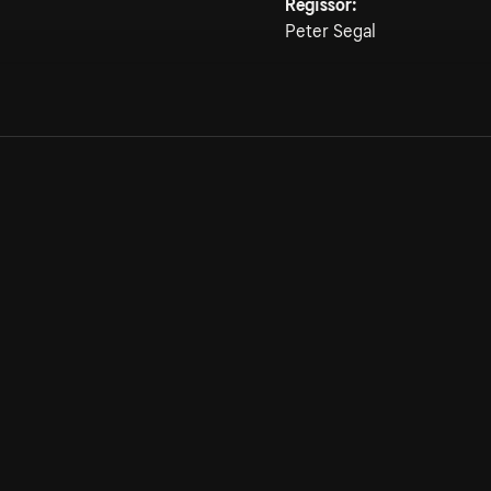
Regissör:
Peter Segal
Allmänna villkor
Kun
Integritetspolicy
Pre
Cookiepolicy
Kon