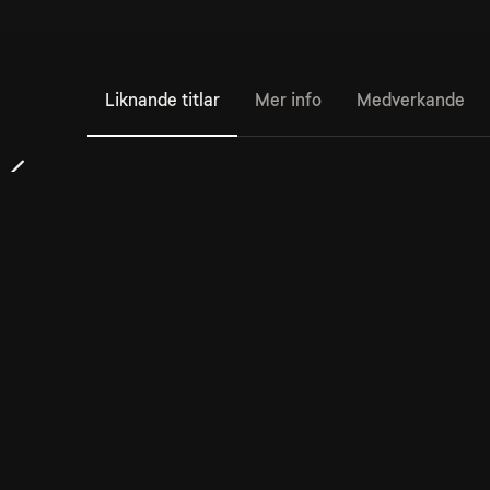
Liknande titlar
Mer info
Medverkande