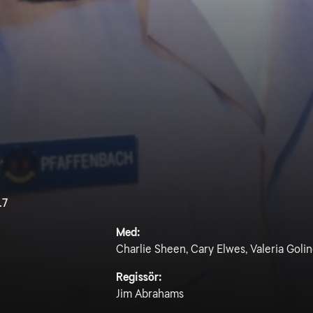
.7
Med:
Charlie Sheen, Cary Elwes, Valeria Goli
Regissör:
Jim Abrahams