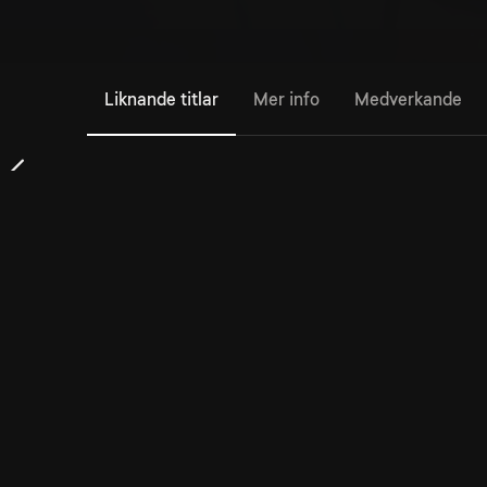
Liknande titlar
Mer info
Medverkande