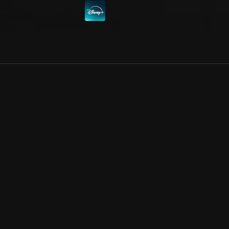
Allmänna villkor
Kun
Integritetspolicy
Pre
Cookiepolicy
Kon