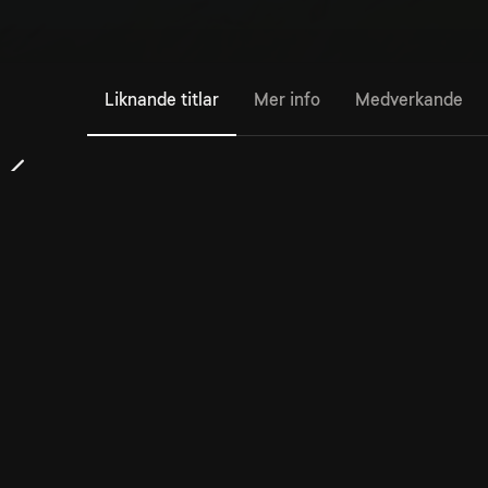
Liknande titlar
Mer info
Medverkande