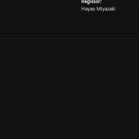
Regissör:
Hayao Miyazaki
Allmänna villkor
Kun
Integritetspolicy
Pre
Cookiepolicy
Kon