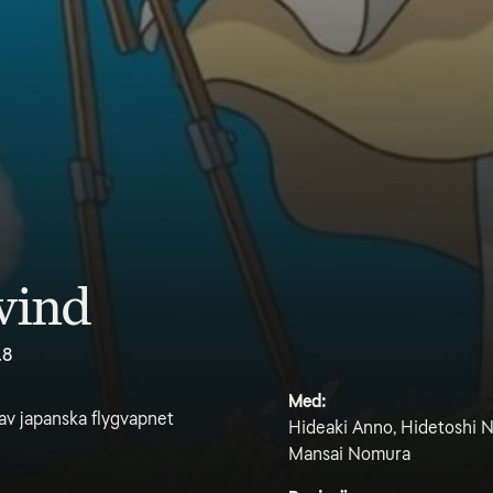
 vind
.8
Med:
av japanska flygvapnet
Hideaki Anno, Hidetoshi N
Mansai Nomura