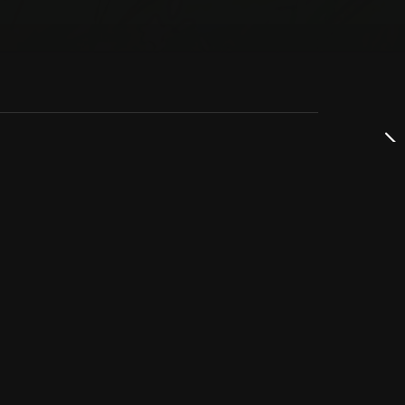
dservice
ss
takta oss