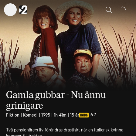
Sök
Gamla gubbar - Nu ännu
grinigare
6.7
Fiktion | Komedi | 1995 | 1h 41m | 15 år
Två pensionärers liv förändras drastiskt när en italiensk kvinna