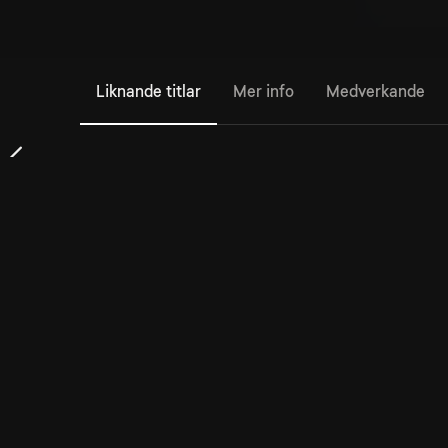
Liknande titlar
Mer info
Medverkande