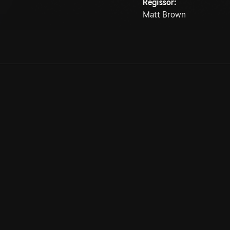
Regissör:
Matt Brown
Allmänna villkor
Kun
Integritetspolicy
Pre
Cookiepolicy
Kon