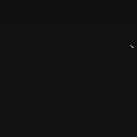
dservice
ss
takta oss