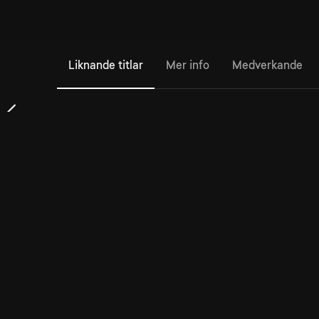
Liknande titlar
Mer info
Medverkande