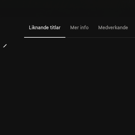
Liknande titlar
Mer info
Medverkande