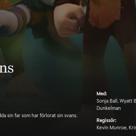
ans
Med:
Sonja Ball, Wyatt
Dunkelman
da sin far som har förlorat sin svans.
Regissör:
Kevin Munroe, Kri