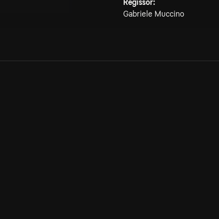
Regissör:
Gabriele Muccino
Allmänna villkor
Kun
Integritetspolicy
Pre
Cookiepolicy
Kon