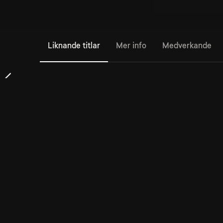
Liknande titlar
Mer info
Medverkande