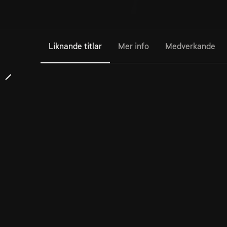
Liknande titlar
Mer info
Medverkande