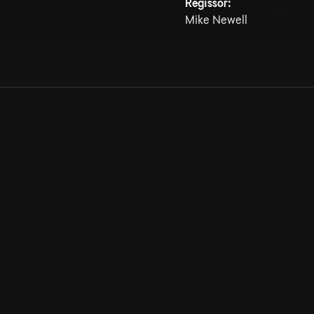
Regissör:
Mike Newell
Allmänna villkor
Kun
Integritetspolicy
Pre
Cookiepolicy
Kon