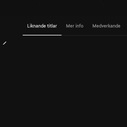
Liknande titlar
Mer info
Medverkande