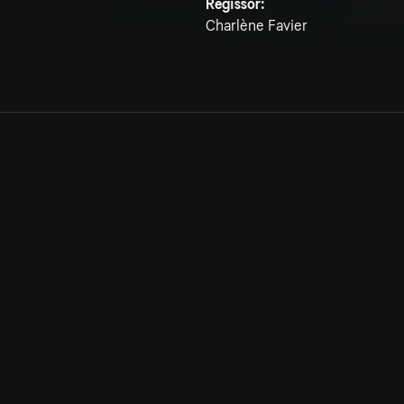
Regissör:
Charlène Favier
Allmänna villkor
Kun
Integritetspolicy
Pre
Cookiepolicy
Kon