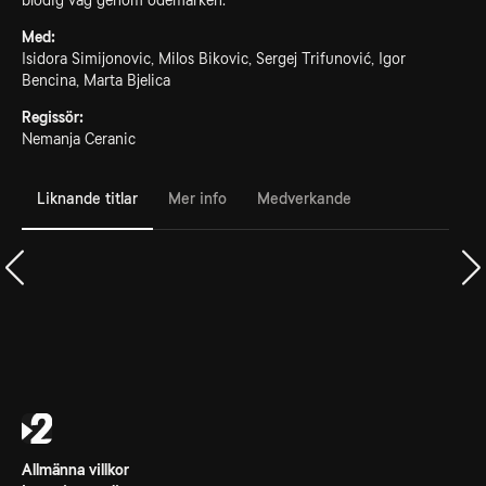
blodig väg genom ödemarken.
Med:
Isidora Simijonovic, Milos Bikovic, Sergej Trifunović, Igor
Bencina, Marta Bjelica
Regissör:
Nemanja Ceranic
Liknande titlar
Mer info
Medverkande
Allmänna villkor