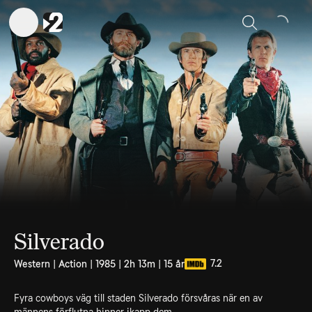
Sök
Silverado
7.2
Western | Action | 1985 | 2h 13m | 15 år
Fyra cowboys väg till staden Silverado försvåras när en av