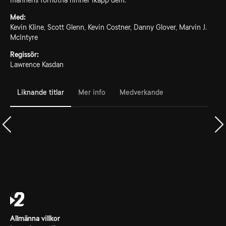
männens förflutna hinner ikapp dem.
Med:
Kevin Kline, Scott Glenn, Kevin Costner, Danny Glover, Marvin J.
McIntyre
Regissör:
Lawrence Kasdan
Liknande titlar
Mer info
Medverkande
Allmänna villkor