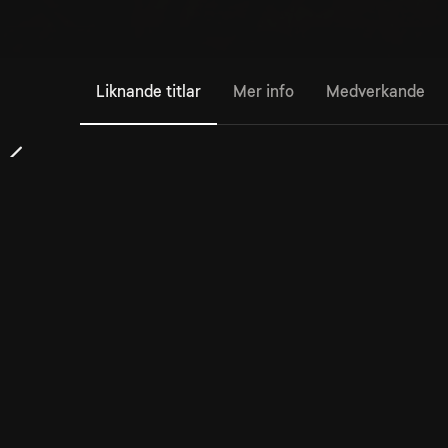
Liknande titlar
Mer info
Medverkande