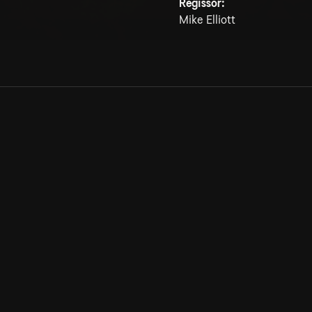
Regissör:
Mike Elliott
Allmänna villkor
Kun
Integritetspolicy
Pre
Cookiepolicy
Kon