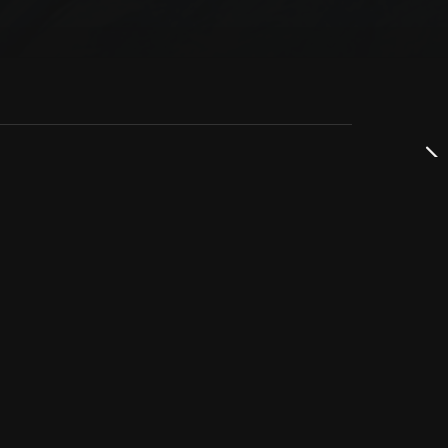
dservice
ss
takta oss