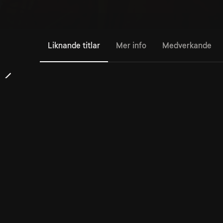
Liknande titlar
Mer info
Medverkande