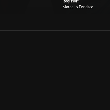
Regissör:
Marcello Fondato
Allmänna villkor
Kun
Integritetspolicy
Pre
Cookiepolicy
Kon