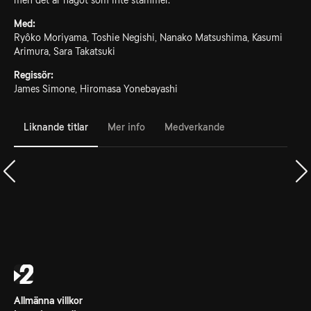
men det är något som inte stämmer.
Med:
Ryôko Moriyama, Toshie Negishi, Nanako Matsushima, Kasumi
Arimura, Sara Takatsuki
Regissör:
James Simone, Hiromasa Yonebayashi
Liknande titlar
Mer info
Medverkande
Allmänna villkor