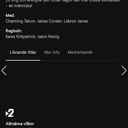
En ung och energisk yeti hittar något han inte trodde existerade
- en människa!
Med:
Channing Tatum, James Corden, Lebron James
Regissör:
Karey Kirkpatrick, Jason Reisig
Liknande titlar
Mer info
Medverkande
Allmänna villkor