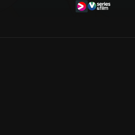
Allmänna villkor
Kun
Integritetspolicy
Pre
Cookiepolicy
Kon