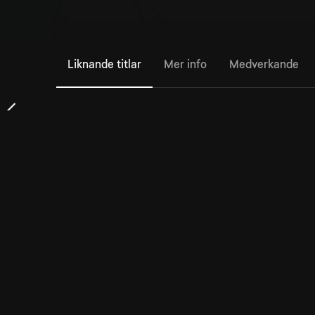
Liknande titlar
Mer info
Medverkande