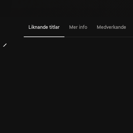
Liknande titlar
Mer info
Medverkande