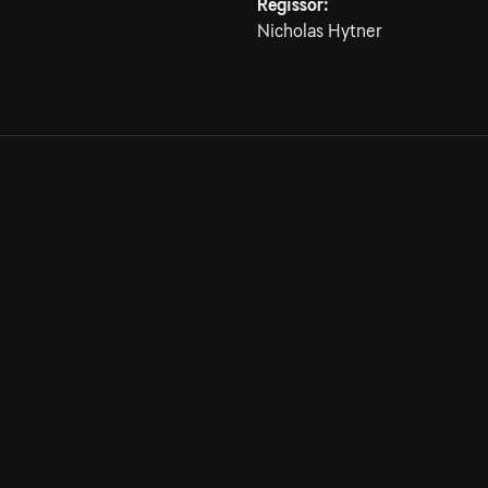
Regissör:
Nicholas Hytner
Allmänna villkor
Kun
Integritetspolicy
Pre
Cookiepolicy
Kon