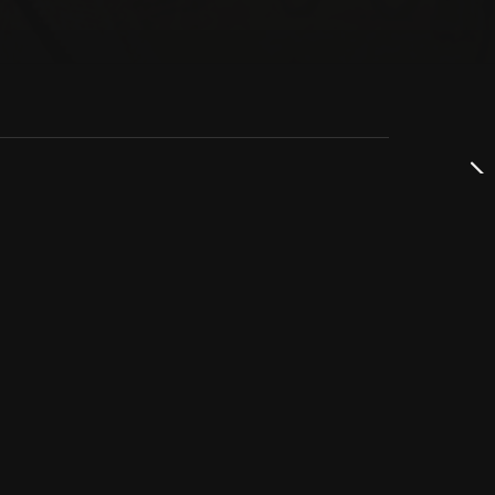
dservice
ss
takta oss