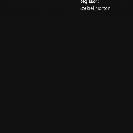
Regissör:
Ezekiel Norton
Allmänna villkor
Kun
Integritetspolicy
Pre
Cookiepolicy
Kon