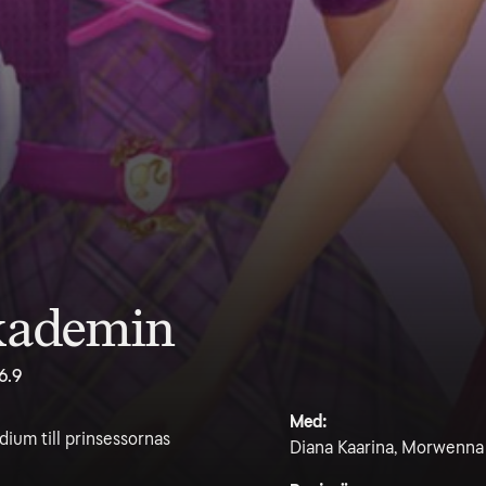
akademin
6.9
Med:
ndium till prinsessornas
Diana Kaarina, Morwenna B