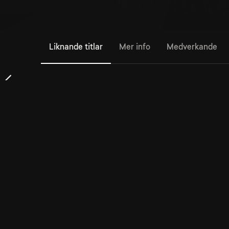
Liknande titlar
Mer info
Medverkande