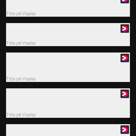
Vi utforskar mysteriet med cirklar i sädesfält.
Titta på
Viaplay
7. Episode 7
I England träffar vi Jonathan McGowan, som har filmat UFO:n.
Titta på
Viaplay
8. Episode 8
I sydöstra Turkiet utforskar vi Göbekli Tepe, Karahan Tepe och
andra forntida platser.
Titta på
Viaplay
9. Episode 9
Vi träffar författaren Andrew Collins för att utforska Göbekli Tepe,
Karahan Tepe och Taş Tepeler.
Titta på
Viaplay
10. Episode 10