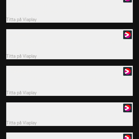
I Nyberget i Dalarna träffar vi Bengt och Inger, som minns
mystiska ljus som sågs över sjön.
Titta på
Viaplay
3. Episode 3
Vi besöker Marvikens kraftverk i Sverige och Rendlesham Forest i
England.
Titta på
Viaplay
4. Episode 4
Vi träffar författaren och före detta polisdetektiven Gary
Heseltine.
Titta på
Viaplay
5. Episode 5
Mindgap utforskar mysteriet med sfärer – järn, silver, klot.
Titta på
Viaplay
6. Episode 6