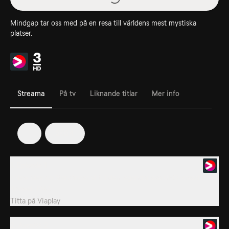
Mindgap tar oss med på en resa till världens mest mystiska
platser.
Streama
På tv
Liknande titlar
Mer info
1
2024
1. Episode 1
I New Mexico återvänder vi till den legendariska UFO-kraschen i
Roswell 1947.
Titta på
Viaplay
2. Avsnitt 2