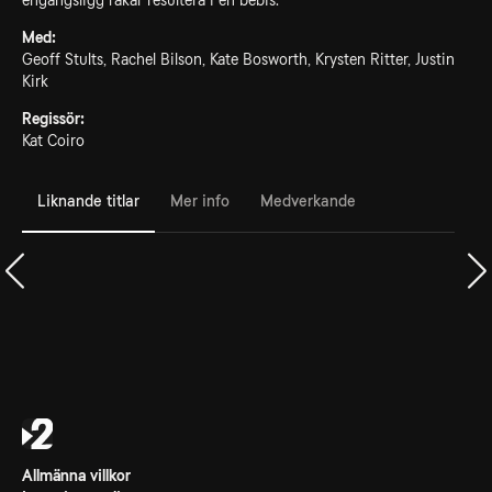
engångsligg råkar resultera i en bebis.
Med:
Geoff Stults, Rachel Bilson, Kate Bosworth, Krysten Ritter, Justin
Kirk
Regissör:
Kat Coiro
Liknande titlar
Mer info
Medverkande
Allmänna villkor