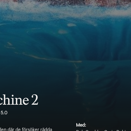
hine 2
5.0
Med:
den där de försöker rädda