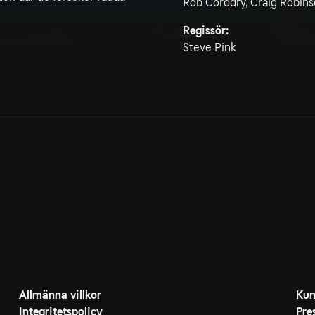
Rob Corddry, Craig Robinso
Regissör:
Steve Pink
Allmänna villkor
Kun
Integritetspolicy
Pre