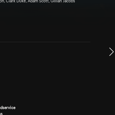
n, Clark Duke, Adam Scott, Gillian Jacobs
dservice
ss