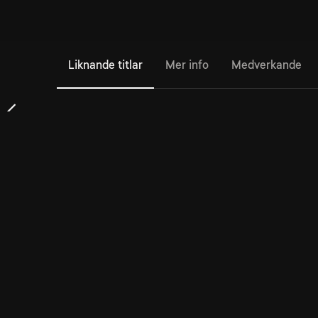
Liknande titlar
Mer info
Medverkande