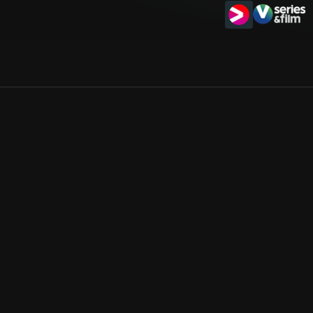
Allmänna villkor
Kun
Integritetspolicy
Pre
Cookiepolicy
Kon