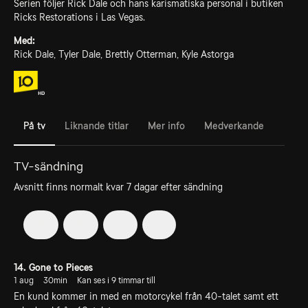
Serien följer Rick Dale och hans karismatiska personal i butiken
Ricks Restorations i Las Vegas.
Med:
Rick Dale, Tyler Dale, Brettly Otterman, Kyle Astorga
På tv
Liknande titlar
Mer info
Medverkande
TV-sändning
Avsnitt finns normalt kvar 7 dagar efter sändning
4
5
6
7
14. Gone to Pieces
1 aug
30min
Kan ses i 9 timmar till
En kund kommer in med en motorcykel från 40-talet samt ett